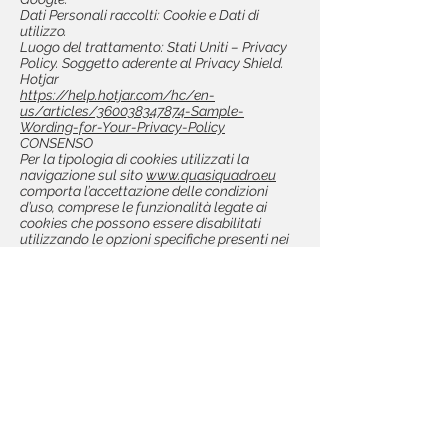
Dati Personali raccolti: Cookie e Dati di
utilizzo.
Luogo del trattamento: Stati Uniti – Privacy
Policy. Soggetto aderente al Privacy Shield.
Hotjar
https://help.hotjar.com/hc/en-
us/articles/360038347874-Sample-
Wording-for-Your-Privacy-Policy
CONSENSO
Per la tipologia di cookies utilizzati la
navigazione sul sito
www.quasiquadro.eu
comporta l’accettazione delle condizioni
d’uso, comprese le funzionalità legate ai
cookies che possono essere disabilitati
utilizzando le opzioni specifiche presenti nei
vari tipi di browser e illustrate nel paragrafo
successivo.
DISABILITAZIONE DEI COOKIE
Tutti i browser possono essere impostati in
modo da evitare che vengano accettati i
cookies; modificando le preferenze del
browser Internet utilizzato, è possibile
accettarli tutti, accettarne solo alcuni,
oppure rifiutarli tutti. Tuttavia, disabilitarli
permanentemente può comportare difficoltà
di navigazione o, talvolta, l’impossibilità di
usufruire di alcune funzionalità e servizi
offerti dei siti web.