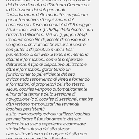
del Provvedimento dell’Autorità Garante per
la Protezione dei dati personali
“Individuazione delle modalità semplificate
per l’informativa e l’acquisizione del
consenso per l’uso dei cookie” dell’ 8 maggio
2014 – [doc. web n.
3118884
] (Pubblicato sulla
Gazzetta Ufficiale n. 126 del 3 giugno 2014).
I “cookie” sono file di piccole dimensioni che
vengono archiviati dal browser sul vostro
computer o dispositivo mobile. Essi
permettono ai siti web di tenere in memoria
alcune informazioni, come le preferenze
dell’utente, il tipo di dispositivo utilizzato e
altre informazioni, garantendo un
funzionamento più efficiente del sito,
arricchendo l’esperienza di visita e fornendo
informazioni ai proprietari del sito stesso.
Alcuni cookies vengono automaticamente
eliminati al termine della sessione di
navigazione (c.d. cookies di sessione), mentre
altri restano memorizzati nei terminali
(cookies persistenti).
Il sito
www.quasiquadro.eu
utilizza i cookies
per migliorare il funzionamento del sito,
arricchire la user’s experience e compilare
statistiche sull’uso del sito stesso.
Una visita ad una o più pagine del sito può
generare i seguenti tipi di cookies: